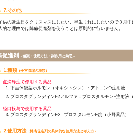
7.その他
子供の誕生日をクリスマスにしたい、早生まれにしたいので３月中
人的な理由では陣痛促進剤を使うことは原則的に行いません。
痛促進剤
～種類・使用方法・副作用と禁忌～
1.種類
（子宮収縮の種類）
点滴静注で使用する薬品
下垂体後葉ホルモン（オキシトシン）：アトニンO注射液
プロスタグランディンF2アルファ：プロスタルモンF注射液
経口投与で使用する薬品
プロスタグランディンE2 : プロスタルモンE錠（小野薬品）
2.使用方法
（陣痛促進剤の具体的な使用方法と考え方）