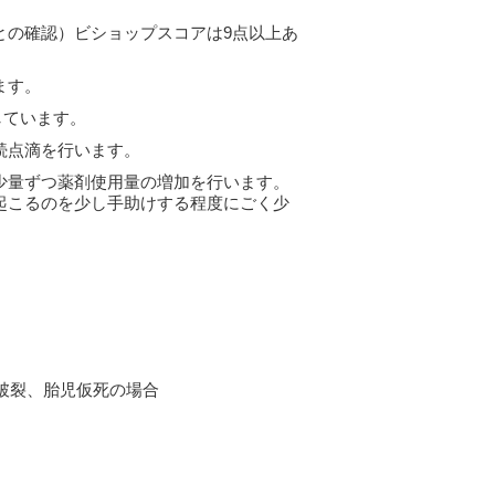
との確認）ビショップスコアは9点以上あ
ます。
しています。
続点滴を行います。
少量ずつ薬剤使用量の増加を行います。
起こるのを少し手助けする程度にごく少
破裂、胎児仮死の場合