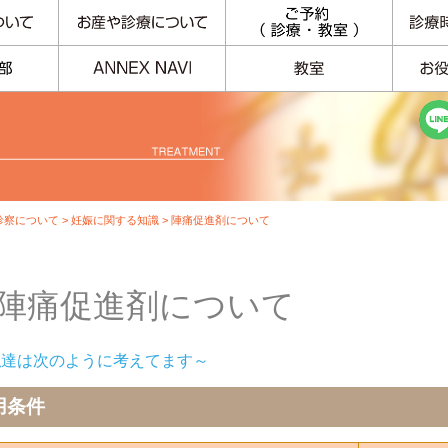
診察について
>
妊娠に関する知識
> 陣痛促進剤について
陣痛促進剤について
私達は次のように考えてます～
用条件