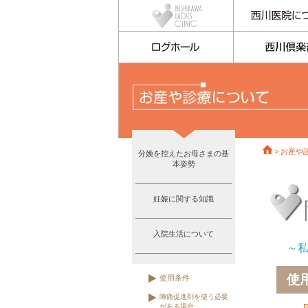
>
お産や
分娩を控えたお母さまの基
本姿勢
妊娠に関する知識
入院生活について
～
使
使用条件
陣痛促進剤を使う必要
がある場合