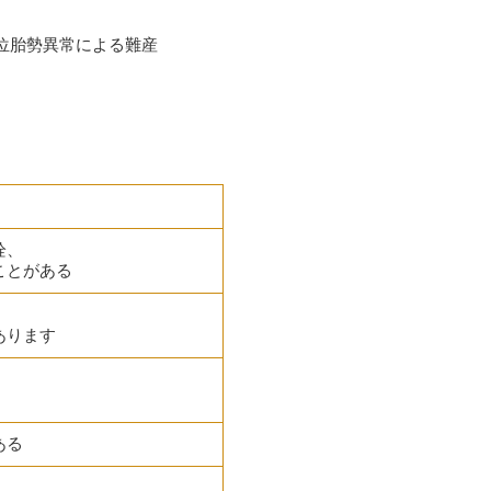
位胎勢異常による難産
栓、
ことがある
あります
、
ある