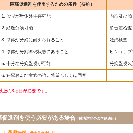
陣痛促進剤を使用するための条件（要約）
1. 胎児が母体外生存可能
内診及び胎
2. 経膣分娩可能
超音波検査
3. 母体が分娩に耐えられること
妊婦検査
4. 母体が分娩準備状態にあること
ビショップ
5. 十分な分娩監視が可能
分娩監視装
6. 妊婦および家族の強い希望もしくは同意
以上の6項目が必要です。
痛促進剤を使う必要がある場合
（陣痛誘発の医学的適応）
1.過期妊娠