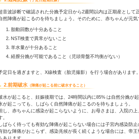
（予定日超過妊娠）
超音波診断で確認された分娩予定日から2週間以内は正期産として
自然陣痛が起こるのを待ちましょう。そのために、赤ちゃんが元気
胎動回数が十分あること
NST検査で異常がないこと
羊水量が十分あること
経膣分娩が可能であること（児頭骨盤不均衡がない）
予定日を過ぎますと、X線検査（胎児撮影）を行う場合があります
2.前期破水
（陣痛が起こる前に破水すること）
破水が起こると、妊娠後期では、24時間以内に85% は自然分娩
水が起こっても、しばらく自然陣痛が起こるのを待ちましょう。
但し、赤ちゃんに感染が起こらないように、お母さまは、入院の上
す。
しばらく待っても有効な陣痛が起こらない場合には子宮内感染防止
有効な陣痛がおこらず、感染兆候が長く続くような場合には、帝王
もあります。