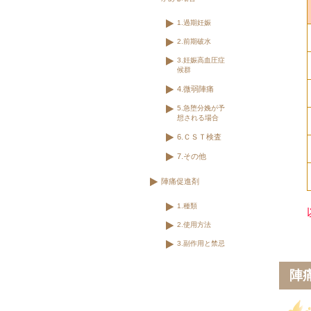
1.過期妊娠
2.前期破水
3.妊娠高血圧症
候群
4.微弱陣痛
5.急堕分娩が予
想される場合
6.ＣＳＴ検査
7.その他
陣痛促進剤
1.種類
2.使用方法
3.副作用と禁忌
陣