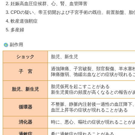
妊娠高血圧症候群、心、腎、血管障害
CPDの疑い、帝王切開および子宮手術の既往、前置胎盤、胎
軟産道強靭症
多産婦
副作用
ショック
胎児、新生児
過強陣痛、子宮破裂、頚官裂傷、羊水塞
子 宮
陣痛微弱、弛緩出血などの症状が現れる
胎児仮死を起こすことがある
胎児、新生児
新生児黄疸の頻度が高くなるとの報告が
不整脈、静脈内注射後一過性の血圧降下
循環器
血圧上昇等の症状が現れることがある
消化器
時に、悪心、嘔吐の症状が現れることが
過敏症
希に過敏症が現れることがある