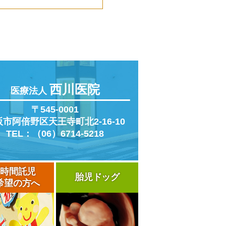
西川医院
医療法人
〒545-0001
阪市阿倍野区
天王寺町北2-16-10
TEL：（06）6714-5218
4時間託児
胎児ドッグ
希望の方へ