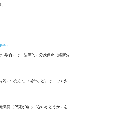
す。
場合）
ない場合には、臨床的に分娩停止（経膣分
、分娩にいたらない場合などには、ごく少
の元気度（仮死が迫ってないかどうか）を