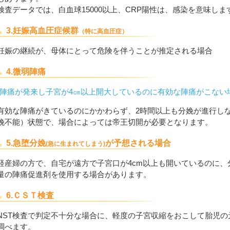
検査データでは、白血球15000以上、CRP陽性は、感染を意味しま
3.妊娠高血圧症候群
（特に高血圧症）
妊娠の継続が、母体にとって危険を伴うことが推定される場合
4.微弱陣痛
(陣痛が発来し子宮が4㎝以上開大しているのに有効な陣痛がこない
有効な陣痛がきているのにかかわらず、2時間以上も分娩が進行し
娩不能）状態で、場合によっては帝王切開が必要となります。
5.急堕分娩
が予想される場合
(急に生まれてしまう)
経産婦の方で、自宅が遠方で子宮口が4cm以上も開いているのに
量の陣痛促進剤を使用する場合があります。
6.ＣＳＴ検査
NST検査で判定不十分な場合に、軽度の子宮収縮をおこして胎児
調べます。