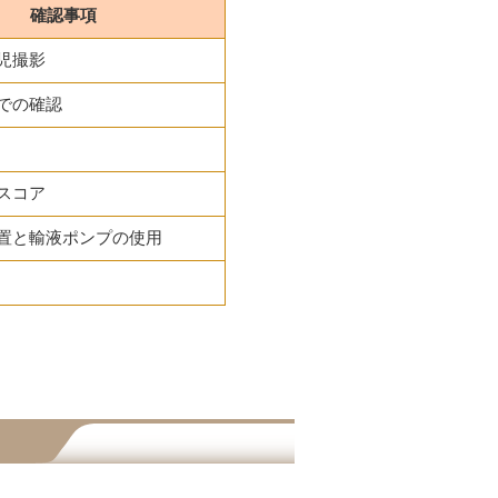
確認事項
児撮影
での確認
スコア
置と輸液ポンプの使用