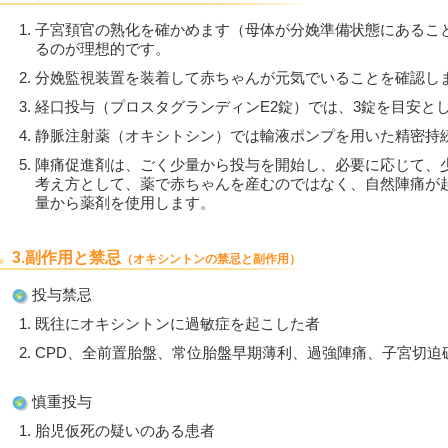
子宮頚官の熟化を確かめます（母体が分娩準備状態にあるこ
るのが理想的です。
分娩監視装置を装着して赤ちゃんが元気でいることを確認し
経口投与（プロスタグランディンE2錠）では、3錠を目安と
静脈注射薬（オキシトシン）では輸液ポンプを用いた精密持
陣痛促進剤は、ごく少量から投与を開始し、必要に応じて、
考え方として、薬で赤ちゃんを産むのではなく、自然陣痛が
量から薬剤を使用します。
3.副作用と禁忌
（オキシントンの禁忌と副作用）
投与禁忌
既往にオキシントンに過敏症を起こした者
CPD、全前置胎盤、常位胎盤早期薄利、過強陣痛、子宮切迫
慎重投与
胎児仮死の疑いのある患者