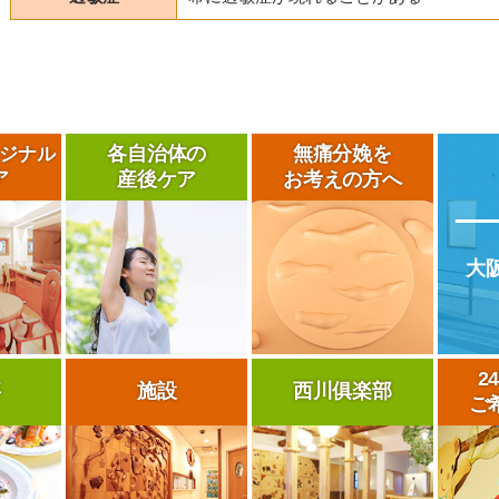
各自治体の
無痛分娩を
ジナル
ア
産後ケア
お考えの方へ
大
2
事
施設
西川俱楽部
ご