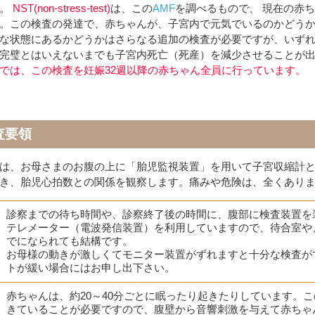
す。
NST(non-stress-test)
は、この
AMF
を調べるもので、 現在の赤
。この検査の発達で、赤ちゃんが、子宮内で元気でいるのかどう
な状態にあるかどうかはさらなる追加の検査が必要ですが、いず
完璧とはいえないまでも子宮内死亡（死産）を減少させることが
では、この検査を妊娠32週以降の赤ちゃん全員に行っています。
査要領
は、お母さまのお腹の上に「胎児監視装置」を用いて子宮収縮計
き、胎児心拍数との関係を観察します。痛みや危険は、全くあり
診察までの待ち時間や、診察終了後の時間に、腹部に検査装置を
テレメーター（電波発信装置）を利用していますので、待合室や
でになられても結構です。
お母様の動きが激しくてモニター装置がずれますと十分な検査が
トが緩い場合にはお申し出下さい。
赤ちゃんは、約20～40分ごとに眠ったり起きたりしています。
きていることが必要ですので、腹壁から音響刺激を与えて赤ちゃ