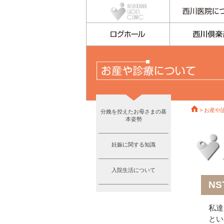
>
お産や
分娩を控えたお母さまの基
本姿勢
妊娠に関する知識
入院生活について
N
私達
とい