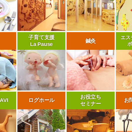
子育て支援
エス
鍼灸
La Pause
お役立ち
AVI
ログホール
お
セミナー