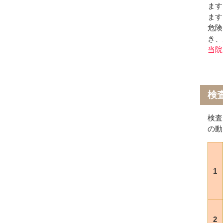
ま
ます
危険
き、
当院
検
検査
の動
1
2