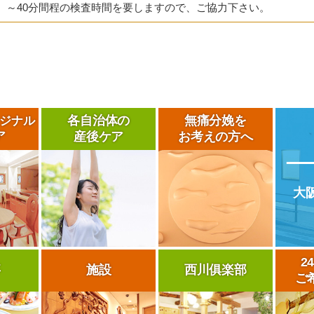
～40分間程の検査時間を要しますので、ご協力下さい。
各自治体の
無痛分娩を
ジナル
ア
産後ケア
お考えの方へ
大
2
事
施設
西川俱楽部
ご