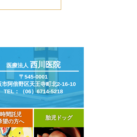
西川医院
医療法人
〒545-0001
阪市阿倍野区
天王寺町北2-16-10
TEL：（06）6714-5218
4時間託児
胎児ドッグ
希望の方へ