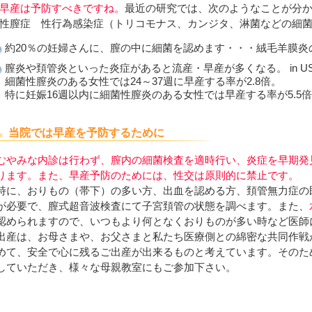
早産は予防すべきですね。
最近の研究では、次のようなことが分か
性膣症 性行為感染症（トリコモナス、カンジタ、淋菌などの細
約20％の妊婦さんに、膣の中に細菌を認めます・・・絨毛羊膜炎
膣炎や頚管炎といった炎症があると流産・早産が多くなる。 in U
細菌性膣炎のある女性では24～37週に早産する率が2.8倍。
特に妊娠16週以内に細菌性膣炎のある女性では早産する率が5.5倍
当院では早産を予防するために
むやみな内診は行わず、膣内の細菌検査を適時行い、炎症を早期発
ります。また、早産予防のためには、性交は原則的に禁止です。
特に、おりもの（帯下）の多い方、出血を認める方、頚管無力症の
が必要で、膣式超音波検査にて子宮頚管の状態を調べます。また、
認められますので、いつもより何となくおりものが多い時など医師
出産は、お母さまや、お父さまと私たち医療側との綿密な共同作戦
めて、安全で心に残るご出産が出来るものと考えています。そのた
していただき、様々な母親教室にもご参加下さい。