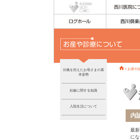
>
お産や
分娩を控えたお母さまの基
本姿勢
妊娠に関する知識
入院生活について
内
最新
にな