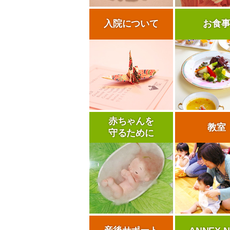
入院について
お食
赤ちゃんを
教室
守るために