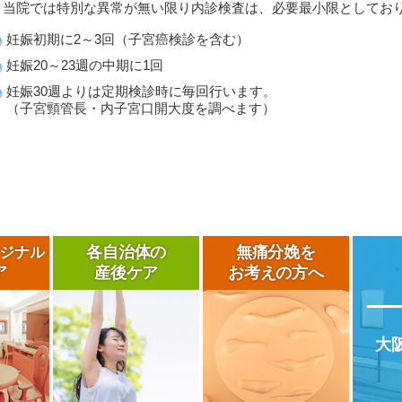
 当院では特別な異常が無い限り内診検査は、必要最小限としてお
妊娠初期に2～3回（子宮癌検診を含む）
妊娠20～23週の中期に1回
妊娠30週よりは定期検診時に毎回行います。
（子宮頸管長・内子宮口開大度を調べます）
各自治体の
無痛分娩を
ジナル
ア
産後ケア
お考えの方へ
大