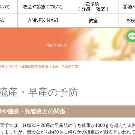
診察について
>
妊娠に関する知識
> 流産・早産の予防
流産・早産の予防
診や膣炎・頚管炎との関係
医学では、妊娠22～28週の早産児のうち体重が1000ｇを越えた
りましたが、残念ながら約30％に何らかの後遺症が残るといわれ