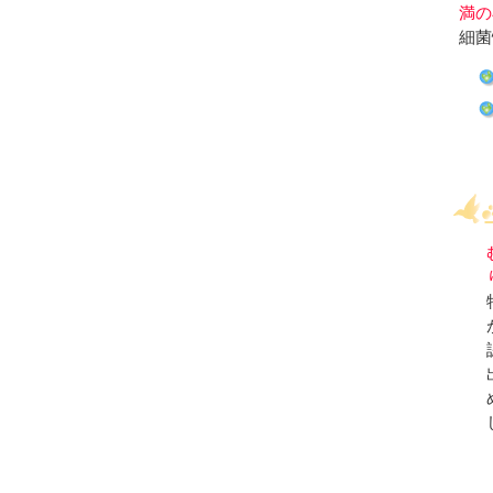
満の
細菌