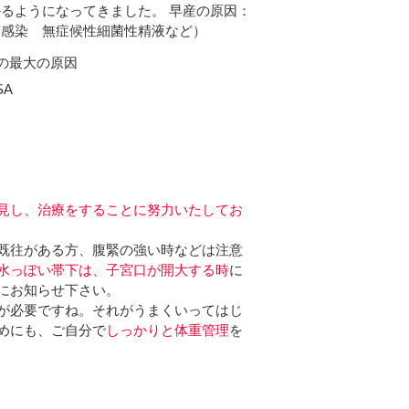
るようになってきました。 早産の原因：
菌感染 無症候性細菌性精液など）
の最大の原因
SA
見し、治療をすることに努力いたしてお
既往がある方、腹緊の強い時などは注意
水っぽい帯下は、子宮口が開大する時
に
にお知らせ下さい。
が必要ですね。それがうまくいってはじ
めにも、ご自分で
しっかりと体重管理
を