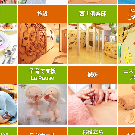
2
事
施設
西川俱楽部
ご
子育て支援
エス
鍼灸
La Pause
お役立ち