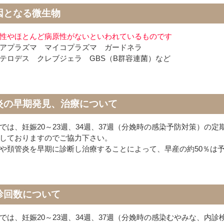
因となる微生物
性やほとんど病原性がないといわれているものです
アプラズマ マイコプラズマ ガードネラ
テロデス クレブジェラ GBS（B群容連菌）など
炎の早期発見、治療について
では、妊娠20～23週、34週、37週（分娩時の感染予防対策）の
しておりますのでご協力下さい。
や頚管炎を早期に診断し治療することによって、早産の約50％は
診回数について
では、妊娠20～23週、34週、37週（分娩時の感染むやみな、内