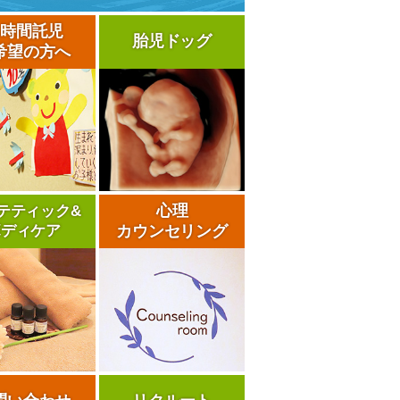
4時間託児
胎児ドッグ
希望の方へ
心理
テティック&
ボディケア
カウンセリング