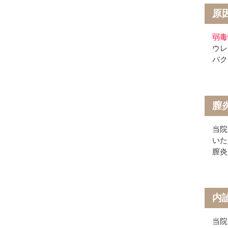
原
弱毒
ウレ
バク
膣
当院
いた
膣炎
内
当院