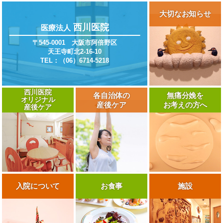
大切なお知らせ
西川医院
医療法人
〒545-0001 大阪市阿倍野区
天王寺町北2-16-10
TEL：（06）6714-5218
西川医院
各自治体の
無痛分娩を
オリジナル
産後ケア
お考えの方へ
産後ケア
入院について
お食事
施設