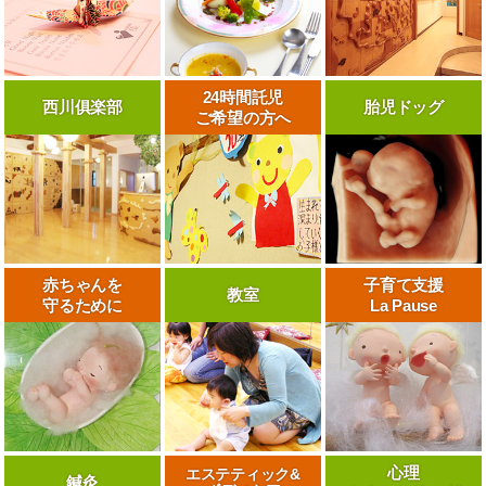
24時間託児
西川俱楽部
胎児ドッグ
ご希望の方へ
赤ちゃんを
子育て支援
教室
守るために
La Pause
心理
エステティック&
鍼灸