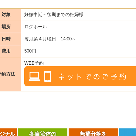
対象
妊娠中期～後期までの妊婦様
場所
ログホール
日時
毎月第４月曜日 14:00～
費用
500円
WEB予約
予約方法
各自治体の
無痛分娩を
ジナル