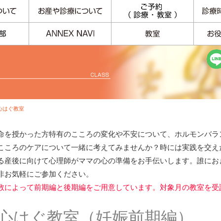
 心はぐ教室
命を授かった方特有のこころの変化や不安について、ホルモンバラ
こころのケアについて一緒に考えてみませんか？時には実践を交え
る産後に向けて心理師がママの心の準備をお手伝いします。誰にお
非お気軽にご参加ください。
数によって前期編と後期編をご用意しています。対象月の教室を受
心はぐ教室（妊娠前期編）