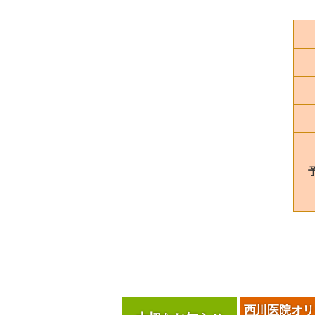
西川医院
オリ