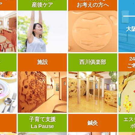
ア
産後ケア
お考えの方へ
大
2
事
施設
西川俱楽部
ご
子育て支援
エス
鍼灸
La Pause