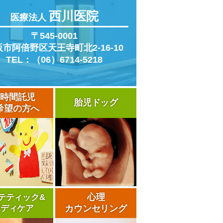
西川医院
医療法人
〒545-0001
阪市阿倍野区
天王寺町北2-16-10
TEL：（06）6714-5218
4時間託児
胎児ドッグ
希望の方へ
心理
テティック&
ボディケア
カウンセリング