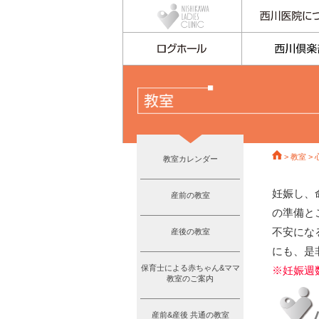
>
教室
>
教室カレンダー
妊娠し、
産前の教室
の準備と
不安にな
産後の教室
にも、是
保育士による赤ちゃん&ママ
※妊娠週
教室のご案内
産前&産後 共通の教室